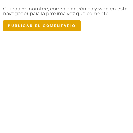
Guarda mi nombre, correo electrónico y web en este
navegador para la próxima vez que comente.
ESENCIA DE LA
Costa da Morte
Descubre Camariñas, sus tierras, su
costa, sus playas, su gastronomía…