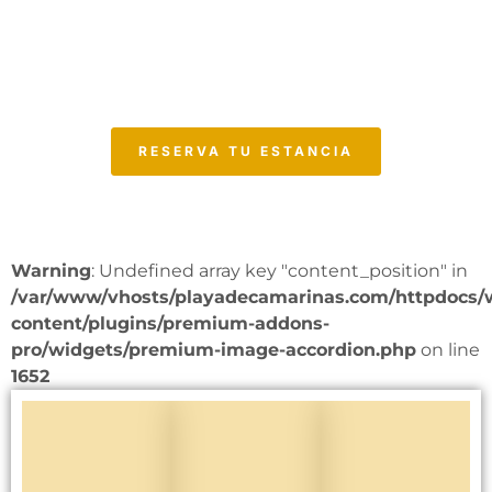
un paraje natural en donde te
puedes perderte en una tierra de
ensueño
RESERVA TU ESTANCIA
Warning
: Undefined array key "content_position" in
/var/www/vhosts/playadecamarinas.com/httpdocs/
content/plugins/premium-addons-
pro/widgets/premium-image-accordion.php
on line
1652