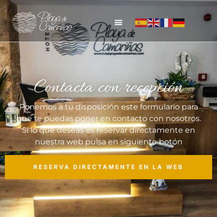
Contacta con recepción
Ponemos a tu disposición este formulario para
que te puedas poner en contacto con nosotros.
Si lo que deseas es reservar directamente en
nuestra web pulsa en siguiente botón
RESERVA DIRECTAMENTE EN LA WEB