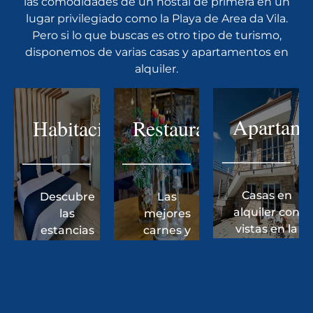
las comodidades de un hostal de primera en un
lugar privilegiado como la Playa de Area da Vila.
Pero si lo que buscas es otro tipo de turismo,
disponemos de varias casas y apartamentos en
alquiler.
Apartame
Habitaciones
Restaurante
Casas en
Descubre
Las
alquiler con
las
mejores
vistas en la
estancias
carnes y
Costa da
de nuestro
pescados
Morte
hostal a pie
de A Costa
de playa
da Morte