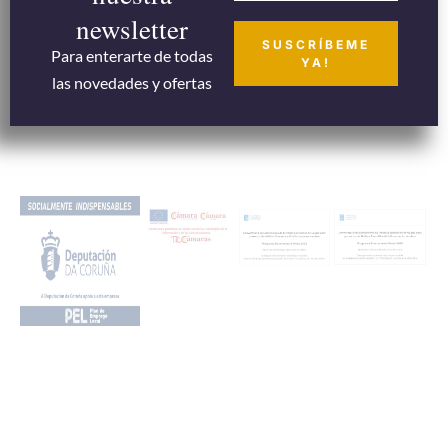
newsletter
SUSCRÍBEME
Para enterarte de todas
YA!
las novedades y ofertas
Más info
Ofertas