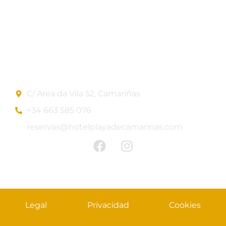
Ofertas
Blog
Contacto
Información de contacto
C/ Area da Vila 52, Camariñas
+34 663 585 076
reservas@hotelplayadecamarinas.com
Legal
Privacidad
Cookies