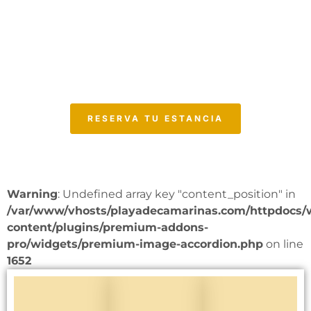
costa, sus playas, su gastronomía…
un paraje natural en donde te
puedes perderte en una tierra de
ensueño
RESERVA TU ESTANCIA
Warning
: Undefined array key "content_position" in
/var/www/vhosts/playadecamarinas.com/httpdocs/
content/plugins/premium-addons-
pro/widgets/premium-image-accordion.php
on line
1652